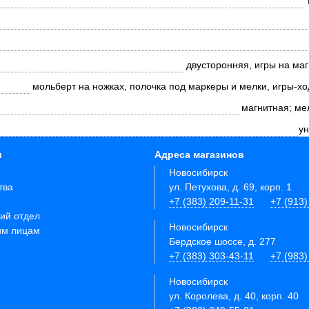
двусторонняя, игры на ма
мольберт на ножках, полочка под маркеры и мелки, игры-х
магнитная; ме
ун
и
Адреса магазинов
Новосибирск
тва
ул. Петухова, д. 69, корп. 1
+7 (383) 209-11-31
+7 (913)
ий отдел
Новосибирск
им лицам
Бердское шоссе, д. 277
+7 (383) 303-43-11
+7 (983)
Новосибирск
ул. Королева, д. 40, корп. 40