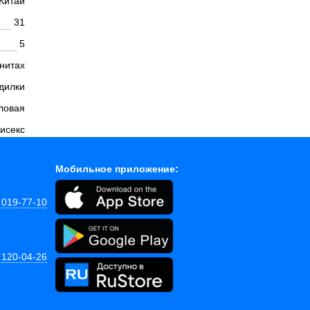
Китай
31
5
гнитах
одилки
ловая
исекс
Мобильное приложение:
 019-77-10
 120-04-26