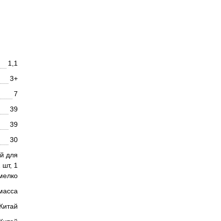
1,1
3+
7
39
39
30
ой для
 шт, 1
мелко
масса
Китай