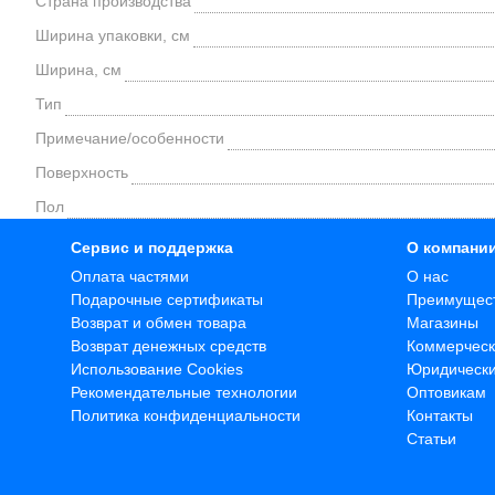
Страна производства
Ширина упаковки, см
Ширина, см
Тип
Примечание/особенности
Поверхность
Пол
Сервис и поддержка
О компани
Оплата частями
О нас
Подарочные сертификаты
Преимущес
Возврат и обмен товара
Магазины
Возврат денежных средств
Коммерческ
Использование Cookies
Юридическ
Рекомендательные технологии
Оптовикам
Политика конфиденциальности
Контакты
Статьи