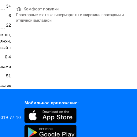
3+
Комфорт покупки
Просторные светлые гипермаркеты с широкими проходами и
6
отличной выкладкой
22
жетон,
ляжки,
вый т
0,4
сками
51
астик
Мобильное приложение:
 019-77-10