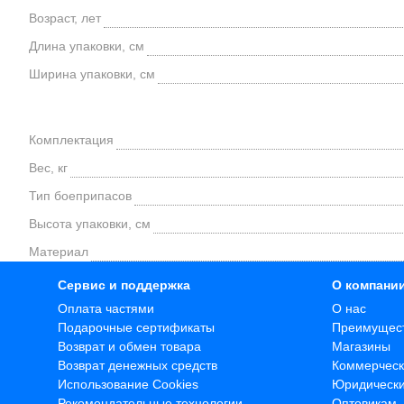
Возраст, лет
Длина упаковки, см
Ширина упаковки, см
Комплектация
Вес, кг
Тип боеприпасов
Высота упаковки, см
Материал
Сервис и поддержка
О компани
Оплата частями
О нас
Подарочные сертификаты
Преимущес
Возврат и обмен товара
Магазины
Возврат денежных средств
Коммерческ
Использование Cookies
Юридическ
Рекомендательные технологии
Оптовикам