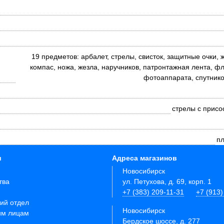
19 предметов: арбалет, стрелы, свисток, защитные очки, 
компас, ножа, жезла, наручников, патронтажная лента, ф
фотоаппарата, спутнико
стрелы с присо
пл
и
Адреса магазинов
Новосибирск
тва
ул. Петухова, д. 69, корп. 1
+7 (383) 209-11-31
+7 (913)
ий отдел
Новосибирск
им лицам
Бердское шоссе, д. 277