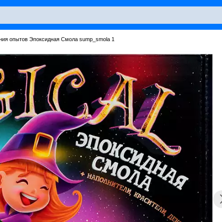
ния опытов Эпоксидная Смола sump_smola 1