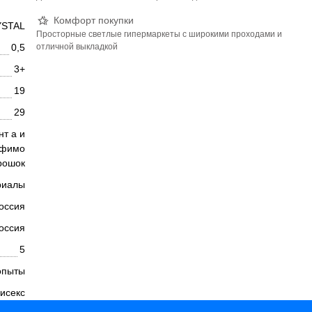
Комфорт покупки
YSTAL
Просторные светлые гипермаркеты с широкими проходами и
отличной выкладкой
0,5
3+
19
29
нт а и
 фимо
рошок
риалы
оссия
оссия
5
опыты
исекс