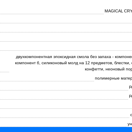
MAGICAL CR
двухкомпонентная эпоксидная смола без запаха - компоне
компонент б, силиконовый молд на 12 предметов, блестки,
конфетти, неоновый по
полимерные мате
Р
Р
ун