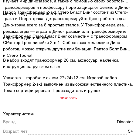
изучает мир динозавров, а также с помощью своих роботов-
трансформеров и профессору Лоре защищают Землю и Дино-
Набор Трансформер 2-в-1 Стего Бласт Винг состоит из Стего-
мир от злодея Бекса Хантера.
трака и Птера-трака. Детрансформируйте Дино-робота в два
Дино-трака всего за 8 простых этапов. У Трансформера два
режима игры — играйте Дино-траками или трансформируйте
Трансформер Стего Бласт Винг совместим с трансформером
обратно в Дино-робота.
СРаптор Трон линейки 2-в-1. Собрав всю коллекцию Дино-
роботов, можно открыть другие комбинации: Раптор Болт Винга
и Стего Трона!
В набор входят трансформер 20 см, аксессуар, наклейки,
инструкция на русском языке.
Упаковка – коробка с окном 27х24х12 см. Игровой набор
Трансформер 2-в-1 выполнен из высококачественного пластика.
Товар сертифицирован. Производитель игрушек -
международная компания Alpha Group. Компания РОСМЭН –
показать
эксклюзивный дистрибьютор бренда на территории РФ.
Характеристики
Бренд
Dinoster
Возраст, лет
5+