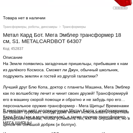
Товара нет в наличии
Трансформеры, роботы, динозавры
Трансформеры
Метал Кард Бот. Мега Эмблер трансформер 18
см, S1. METALCARDBOT 64307
Код: 452837
Описание
На Земле появились загадочные пришельцы, прибывшие к нам
из далёкого Космоса. Сможет ли Джун, обычный школьник,
подружить землян и гостей из другой галактики?
Лучший друг Блю Копа, доктор с планеты Машина, Мега Эмблер
как по волшебству лечит и чинит своих друзей! Трансформируй
его в машину скорой помощи и обратно и не забудь про его
персональное оружие-трансформер - Мега Щипцы! Временами
В комплекте идёт коллекционная Метал Карта с изображением
он бывает грубоват, иногда даже может использовать секретные
Кард Бота (как в мультсериале), а также оружие-трансформер -
докторские приёмы, чтобы успокоить тех, кто не слушается, но в
МЕГА ЩИПЦЫ.
целом он большой добряк (и болтун).