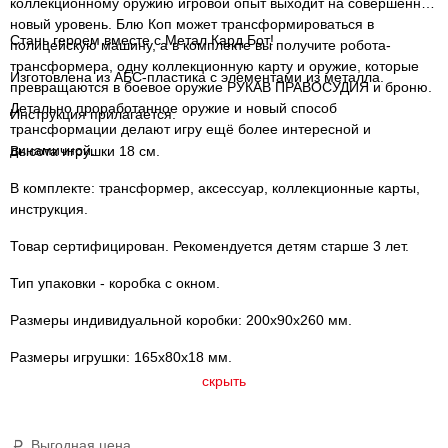
коллекционному оружию игровой опыт выходит на совершенно
новый уровень. Блю Коп может трансформироваться в
Стань героем вместе с Метал Кард Бот!
полицейскую машину, а в комплекте вы получите робота-
трансформера, одну коллекционную карту и оружие, которые
Изготовлена из АБС-пластика с элементами из металла.
превращаются в боевое оружие РУКАВ ПРАВОСУДИЯ и броню.
Детально проработанное оружие и новый способ
Инструкция прилагается.
трансформации делают игру ещё более интересной и
динамичной.
Высота игрушки 18 см.
В комплекте: трансформер, аксессуар, коллекционные карты,
инструкция.
Товар сертифицирован. Рекомендуется детям старше 3 лет.
Тип упаковки - коробка с окном.
Размеры индивидуальной коробки: 200х90х260 мм.
Размеры игрушки: 165х80х18 мм.
скрыть
Выгодная цена