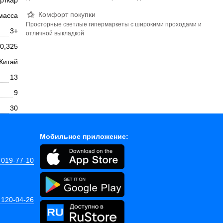
рткар
Комфорт покупки
масса
Просторные светлые гипермаркеты с широкими проходами и
3+
отличной выкладкой
0,325
Китай
13
9
30
Мобильное приложение:
 019-77-10
 120-04-26