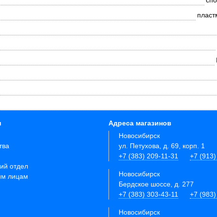
спо
пласт
и
Адреса магазинов
Новосибирск
тва
ул. Петухова, д. 69, корп. 1
+7 (383) 209-11-31
+7 (913)
ий отдел
Новосибирск
им лицам
Бердское шоссе, д. 277
+7 (383) 303-43-11
+7 (983)
Новосибирск