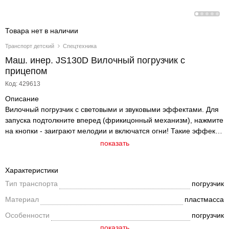
Товара нет в наличии
Транспорт детский
Спецтехника
Маш. инер. JS130D Вилочный погрузчик с
прицепом
Код: 429613
Описание
Вилочный погрузчик с световыми и звуковыми эффектами. Для
запуска подтолкните вперед (фрикицонный механизм), нажмите
на кнопки - заиграют мелодии и включатся огни! Такие эффекты
подарят множество впечатлений! Более того, спецтранспорт
показать
имеет дополнительные уникальные функции, которые
понравятся мальчикам всех возрастов, разнообразят и сделают
Характеристики
игровой процесс более увлекательным. Подходят для игры на
Тип транспорта
погрузчик
улице. Отличаются высокой детализацией, многообразием
элементов и ярким дизайном. Батарейки включены в набор,
Материал
пластмасса
начните игру сразу после распаковки! Машинки упакованы в
Особенности
погрузчик
открытую, стилизованную коробку, которую можно
эксплуатировать как подставку!