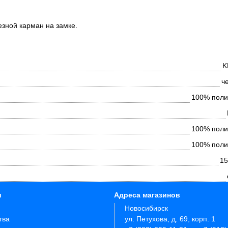
езной карман на замке.
K
ч
100% поли
100% поли
100% поли
15
и
Адреса магазинов
Новосибирск
тва
ул. Петухова, д. 69, корп. 1