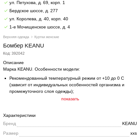
ул. Петухова, д. 69, корп. 1
Бердское шоссе, д. 277
ул. Королева, д. 40, корп. 40
1-е Мочищенское шоссе, д. 4
Верхняя одежда
Куртки женские
Бомбер KEANU
Код: 392042
Описание
Марка KEANU. Особенности модели:
Рекомендованный температурный режим от +10 до 0 С
(зависит от индивидуальных особенностей организма и
промежуточного слоя одежды);
Модель свободного кроя, с пущенным плечом;
показать
Ткань верха с водо- и грязеотталкивающим покрытием с
ветрозащитой;
Характеристики
Трикотажный воротник;
Бренд
KEANU
Подклад из гладкого полиэстера;
Застежка-молния;
Размер
xxs
Рукав объемный с декоративной драпировкой, манжет из