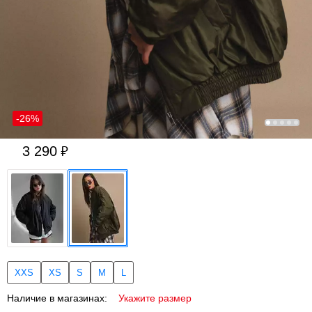
-26%
3 290
XXS
XS
S
M
L
Наличие в магазинах:
Укажите размер