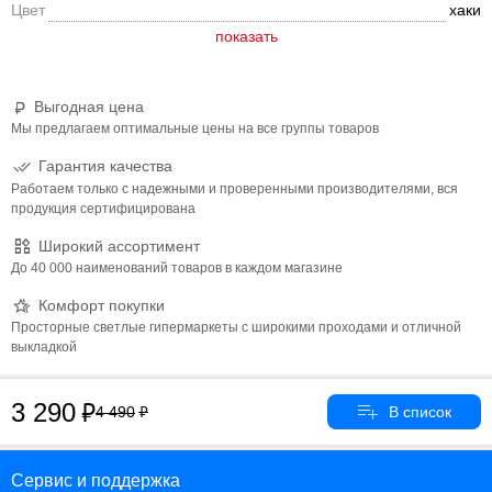
Цвет
хаки
ткани верха, частично собран на эластичную резинку;
По низу присборена на эластичную резинку;
2 прорезных кармана с листочкой на молнии, внутренний
накладной карман с левой стороны.
Выгодная цена
Мы предлагаем оптимальные цены на все группы товаров
Гарантия качества
Работаем только с надежными и проверенными производителями, вся
продукция сертифицирована
Широкий ассортимент
До 40 000 наименований товаров в каждом магазине
Комфорт покупки
Просторные светлые гипермаркеты с широкими проходами и отличной
выкладкой
3 290
4 490
Сервис и поддержка