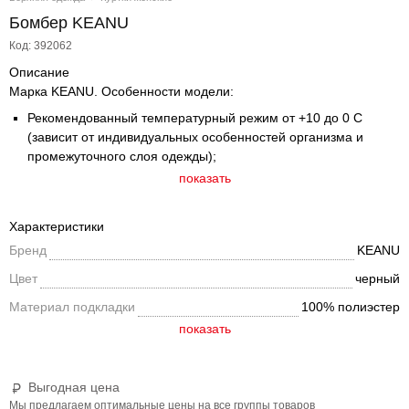
Бомбер KEANU
Код: 392062
Описание
Марка KEANU. Особенности модели:
Рекомендованный температурный режим от +10 до 0 С
(зависит от индивидуальных особенностей организма и
промежуточного слоя одежды);
Модель свободного кроя, со спущенной линией плеча;
показать
Ткань верха с водо- и грязеотталкивающим покрытием с
ветрозащитой;
Характеристики
Трикотажный воротник-стойка;
Бренд
KEANU
Стеганный мягкий подклад;
Застежка – кнопки;
Цвет
черный
Рукав объемный, низ рукава с трикотажной манжетой;
Материал подкладки
100% полиэстер
Низ изделия на трикотажном поясе;
По переду, рукавам и спине стильные объемные нашивки и
контрастная вышивка;
2 прорезных кармана с листочкой на кнопках.
Выгодная цена
Мы предлагаем оптимальные цены на все группы товаров