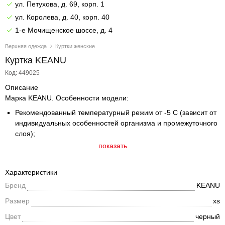
ул. Петухова, д. 69, корп. 1
ул. Королева, д. 40, корп. 40
1-е Мочищенское шоссе, д. 4
Верхняя одежда
Куртки женские
Куртка KEANU
Код: 449025
Описание
Марка KEANU. Особенности модели:
Рекомендованный температурный режим от -5 С (зависит от
индивидуальных особенностей организма и промежуточного
слоя);
Укороченная куртка прямого кроя с широкой стежкой;
показать
Ткань верха гладкая искусственная кожа;
Без капюшона;
Характеристики
Подкладка изделия из гладкого полиэстера;
Бренд
KEANU
Воротник – стойка;
Застежка - молния;
Размер
xs
Внешняя ветрозащитная планка вдоль центральной молнии
Цвет
черный
на кнопках;