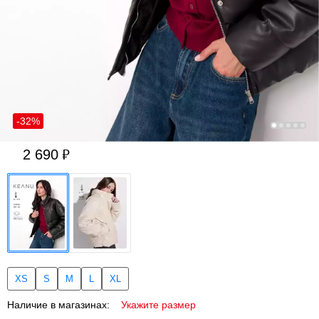
-32%
2 690
XS
S
M
L
XL
Наличие в магазинах:
Укажите размер