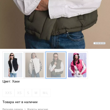
Цвет: Хаки
XXS
XS
S
M
M-L
Товара нет в наличии
Верхняя одежда
Жилеты женские