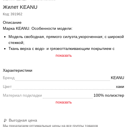
Жилет KEANU
Код: 391962
Описание
Марка KEANU. Особенности модели:
Модель свободная, прямого силуэта,укороченная; с широкой
стежкой;
Ткань верха с водо- и грязеотталкивающим покрытием с
ветрозащитой;
показать
Без капюшона;
Воротник-стойка;
Характеристики
Застежка – молния;
Бренд
KEANU
Внешняя ветрозащитная планка вдоль центральной молнии
на кнопках;
Цвет
хаки
Подкладка изделия из гладкого полиэстера;;
Материал подкладки
100% полиэстер
По низу изделия регулируемая утяжка на резину-шнур с
фиксаторами;
Карманы: 2 прорезных кармана с листочкой на молнии,
внутри карманов гладкий полиэстер
Выгодная цена
Мы предлагаем оптимальные цены на все группы товаров